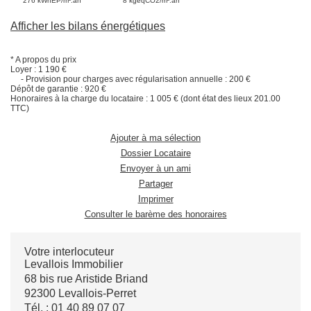
276 kWhEP/m².an
8 kgeqCO2/m².an
Afficher les bilans énergétiques
* A propos du prix
Loyer : 1 190 €
- Provision pour charges avec régularisation annuelle : 200 €
Dépôt de garantie : 920 €
Honoraires à la charge du locataire : 1 005 € (dont état des lieux 201.00
TTC)
Ajouter à ma sélection
Dossier Locataire
Envoyer à un ami
Partager
Imprimer
Consulter le barème des honoraires
Votre interlocuteur
Levallois Immobilier
68 bis rue Aristide Briand
92300 Levallois-Perret
Tél. :
01 40 89 07 07